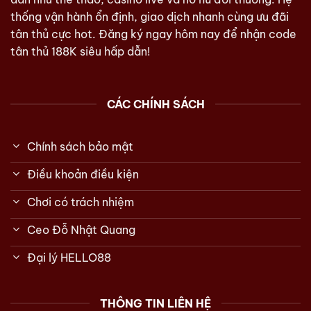
thống vận hành ổn định, giao dịch nhanh cùng ưu đãi
tân thủ cực hot. Đăng ký ngay hôm nay để nhận code
tân thủ 188K siêu hấp dẫn!
CÁC CHÍNH SÁCH
Chính sách bảo mật
Điều khoản điều kiện
Chơi có trách nhiệm
Ceo Đỗ Nhật Quang
Đại lý HELLO88
THÔNG TIN LIÊN HỆ