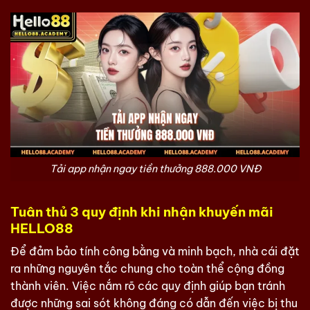
Tải app nhận ngay tiền thưởng 888.000 VNĐ
Tuân thủ 3 quy định khi nhận khuyến mãi
HELLO88
Để đảm bảo tính công bằng và minh bạch, nhà cái đặt
ra những nguyên tắc chung cho toàn thể cộng đồng
thành viên. Việc nắm rõ các quy định giúp bạn tránh
được những sai sót không đáng có dẫn đến việc bị thu