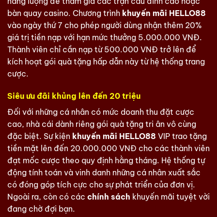
năng lượng để tham gia các trận cầu đỉnh cao hoặc
bàn quay casino. Chương trình
khuyến mãi HELLO88
vào ngày thứ 7 cho phép người dùng nhận thêm 20%
giá trị tiền nạp với hạn mức thưởng 5.000.000 VNĐ.
Thành viên chỉ cần nạp từ 500.000 VNĐ trở lên để
kích hoạt gói quà tặng hấp dẫn này từ hệ thống trang
cược.
Siêu ưu đãi khủng lên đến 20 triệu
Đối với những cá nhân có mức doanh thu đặt cược
cao, nhà cái dành riêng gói quà tặng tri ân vô cùng
đặc biệt. Sự kiện
khuyến mãi HELLO88
VIP trao tặng
tiền mặt lên đến 20.000.000 VNĐ cho các thành viên
đạt mốc cược theo quy định hằng tháng. Hệ thống tự
động tính toán và vinh danh những cá nhân xuất sắc
có đóng góp tích cực cho sự phát triển của đơn vị.
Ngoài ra, còn có các
chính sách
khuyến mãi tuyệt vời
đang chờ đợi bạn.