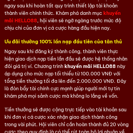
ngay sau khi hoàn tất quy trình thiết lập tài khoản
thành viên chính thức. Khám phá danh mục
khuyến
mãi HELLO88
, hội viên sẽ ngỡ ngàng trước mức độ
chịu chi của đơn vị cá cược hàng đầu hiện nay.
Ưu đãi thưởng 100% lần nạp đầu tiên của tân thủ
Ngay sau khi đăng ký thành công, thành viên thực
hiện giao dịch nạp tiền lần đầu sẽ được hệ thống nhân
đôi giá trị ví. Chương trình
khuyến mãi HELLO88
này
áp dụng cho mức nạp tối thiểu từ 100.000 VNĐ với
tổng tiền thưởng tối đa lên đến 2.000.000 VNĐ. Đây
là đòn bẩy tài chính cực mạnh giúp người mới tự tin
khám phá mọi sảnh cược mà không lo lắng về vốn.
Tiền thưởng sẽ được cộng trực tiếp vào tài khoản sau
khi đơn vị cá cược xác nhận giao dịch thành công
trong vài phút. Hội viên chỉ cần hoàn thành đủ 20 vòng
cược theo quy định là có thể rút toàn bộ lợi nhuận về