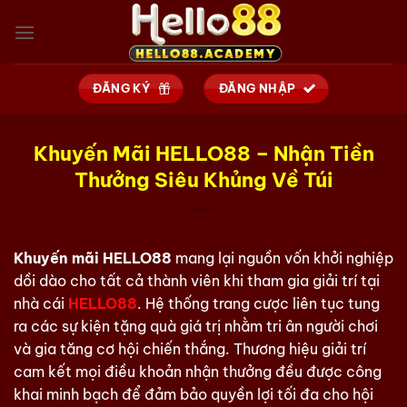
Bỏ
qua
nội
dung
ĐĂNG KÝ
ĐĂNG NHẬP
Khuyến Mãi HELLO88 – Nhận Tiền
Thưởng Siêu Khủng Về Túi
Khuyến mãi HELLO88
mang lại nguồn vốn khởi nghiệp
dồi dào cho tất cả thành viên khi tham gia giải trí tại
nhà cái
HELLO88
. Hệ thống trang cược liên tục tung
ra các sự kiện tặng quà giá trị nhằm tri ân người chơi
và gia tăng cơ hội chiến thắng. Thương hiệu giải trí
cam kết mọi điều khoản nhận thưởng đều được công
khai minh bạch để đảm bảo quyền lợi tối đa cho hội