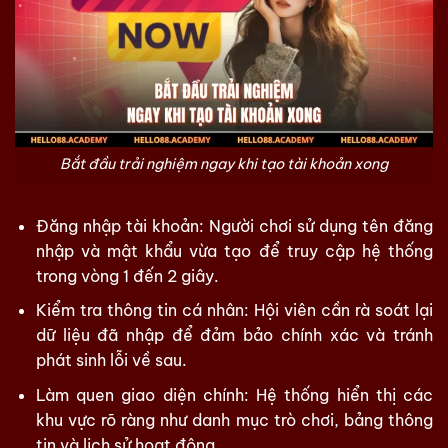
Bắt đầu trải nghiệm ngay khi tạo tài khoản xong
Đăng nhập tài khoản: Người chơi sử dụng tên đăng
nhập và mật khẩu vừa tạo để truy cập hệ thống
trong vòng 1 đến 2 giây.
Kiểm tra thông tin cá nhân: Hội viên cần rà soát lại
dữ liệu đã nhập để đảm bảo chính xác và tránh
phát sinh lỗi về sau.
Làm quen giao diện chính: Hệ thống hiển thị các
khu vực rõ ràng như danh mục trò chơi, bảng thông
tin và lịch sử hoạt động.